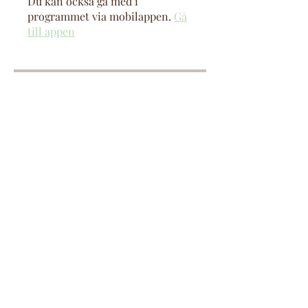
Du kan också gå med i
programmet via mobilappen.
Gå
till appen
Instruktörer
ljuskompassen
Pris
987,00 kr
Dela