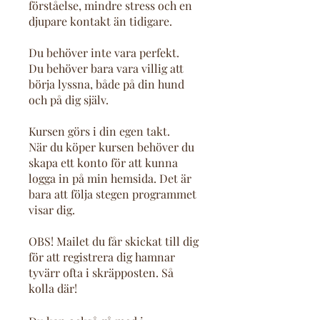
förståelse, mindre stress och en
djupare kontakt än tidigare.
Du behöver inte vara perfekt.
Du behöver bara vara villig att
börja lyssna, både på din hund
och på dig själv.
Kursen görs i din egen takt.
När du köper kursen behöver du
skapa ett konto för att kunna
logga in på min hemsida. Det är
bara att följa stegen programmet
visar dig.
OBS! Mailet du får skickat till dig
för att registrera dig hamnar
tyvärr ofta i skräpposten. Så