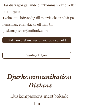
Har du frågor gällande djurkommunikation eller
bokningen?
Tveka inte, hör av dig till mig via chatten här på
hemsidan, eller skicka ett mail till
ljuskompassen@outlook.com
.
Boka en distanssession via boka direkt
Vanliga frågor
Djurkommunikation
Distans
Ljuskompassens mest bokade
tjänst