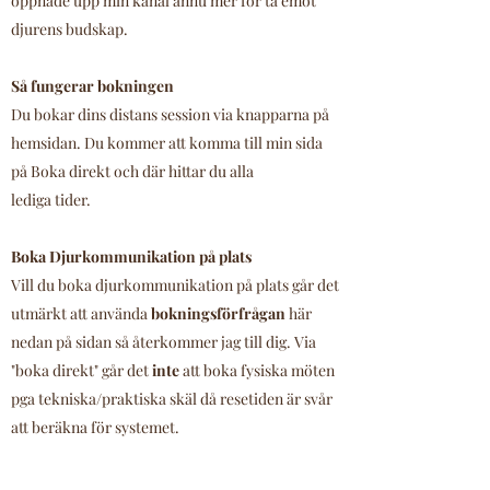
öppnade upp min kanal ännu mer för ta emot
djurens budskap.
Så fungerar bokningen
Du bokar dins distans session via knapparna på
hemsidan. Du kommer att komma till min sida
på Boka direkt och där hittar du alla
lediga tider.
Boka Djurkommunikation på plats
Vill du boka djurkommunikation på plats
går det
utmärkt att använda
bokningsförfrågan
här
nedan på sidan så återkommer jag till dig. Via
"boka direkt" går det
inte
att boka fysiska möten
pga tekniska/praktiska skäl då resetiden är svår
att beräkna för systemet.