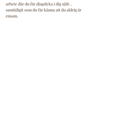
arbete där du får djupdyka i dig själv , 
samtidigit som du får känna att du aldrig är 
ensam.
Visa mer
Dela detta evenemang
Ljuskompassen
ljuskompassen@outlook.com
076-4039904