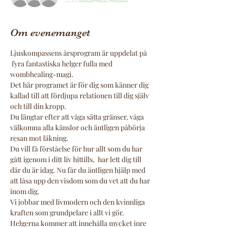
Om evenemanget
Ljuskompassens årsprogram är uppdelat på 
 fyra fantastiska helger fulla med 
wombhealing-magi.
Det här programet är för dig som känner dig 
kallad till att fördjupa relationen till dig själv 
och till din kropp. 
Du längtar efter att våga sätta gränser, våga 
välkomna alla känslor och äntligen påbörja 
resan mot läkning. 
Du vill få förståelse för hur allt som du har 
gått igenom i ditt liv hittills,  har lett dig till 
där du är idag. Nu får du äntligen hjälp med 
att låsa upp den visdom som du vet att du har 
inom dig. 
Vi jobbar med livmodern och den kvinnliga 
kraften som grundpelare i allt vi gör.  
Helgerna kommer att innehålla mycket inre 