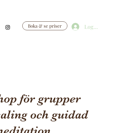
Boka & se priser
Logga in
op för grupper
aling och guidad
editation