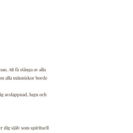
an. Att få stänga av alla
 som alla människor borde
sig avslappnad, lugn och
 dig själv som spirituell