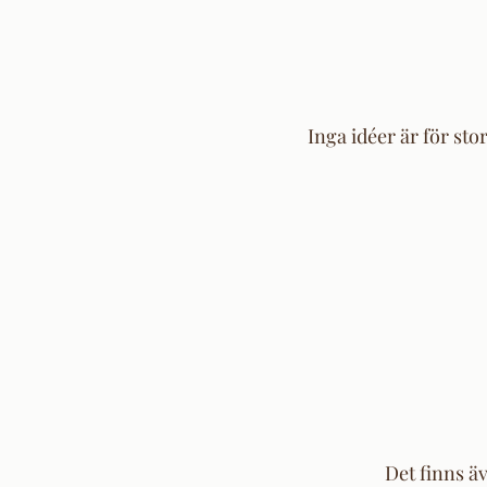
Inga idéer är för sto
Det finns äv