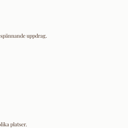
nya spännande uppdrag.
lika platser.