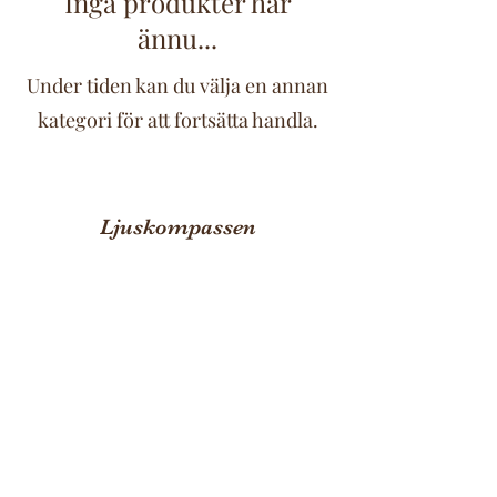
Inga produkter här
ännu...
Under tiden kan du välja en annan
kategori för att fortsätta handla.
Ljuskompassen
ljuskompassen@outlook.com
076-4039904
©2026 av Ellinor Ekholm, Ljuskompassen. Skapat med
Wix.com